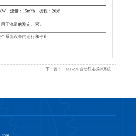
KW
，流量：
15m
³/h，扬程：
20
米
用于流量的测定、累计
整个系统设备的运行和停止
下一篇：
MT-ZJC自动行走搅拌系统
com