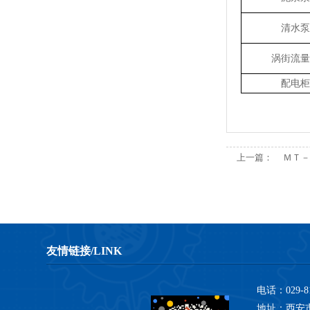
清水泵
涡街流量
配电柜
上一篇：
ＭＴ－
友情链接/LINK
电话：029-81
地址：西安市鄠