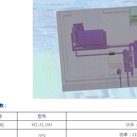
数：
称
型号
机
MT-ZL20H
功率
功率：
1
2PN