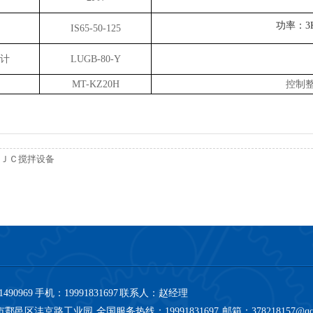
功率：
3
IS65-50-125
计
LUGB-80-Y
MT-KZ20H
控制
ＪＣ搅拌设备
490969
手机：19991831697
联系人：赵经理
邑区沣京路工业园 全国服务热线：19991831697 邮箱：378218157@qq.