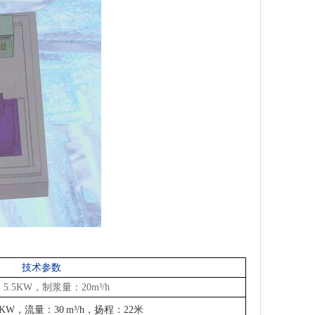
技术参数
：
5.5KW
，制浆量：
20m
³/h
1KW
，流量：
30
m³/h，扬程：
22
米